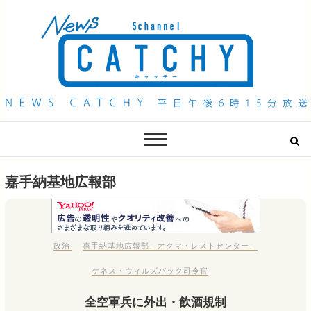
QAB NEWS Headline
キャッチー 月曜〜金曜 午後6時15分放送
嘉手納基地広報部
政治
嘉手納基地広報部
、
オクマ・レストセンター
、
ケネス・ウィルズバック司令官
全空軍兵に外出・飲酒規制