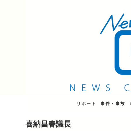
QAB NEWS Headli
キャッチー 月曜〜金曜 午後6時15分放送
リポート
事件・事故
喜納昌春議長