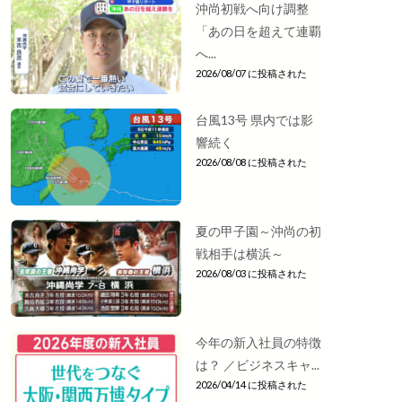
沖尚初戦へ向け調整
「あの日を超えて連覇
へ...
2026/08/07 に投稿された
台風13号 県内では影
響続く
2026/08/08 に投稿された
夏の甲子園～沖尚の初
戦相手は横浜～
2026/08/03 に投稿された
今年の新入社員の特徴
は？ ／ビジネスキャ...
2026/04/14 に投稿された