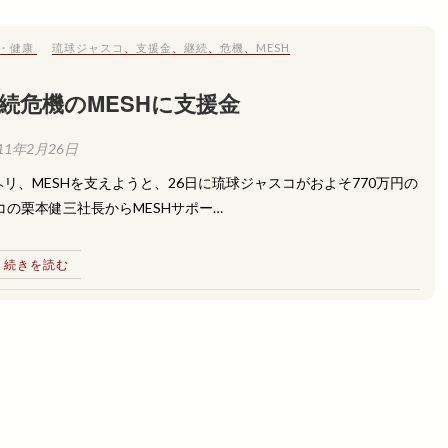
・健康
琉球ジャスコ
、
支援金
、
継続
、
危機
、
MESH
続危機のMESHに支援金
11年2月26日
、MESHを支えようと、26日に琉球ジャスコがおよそ770万円の
の栗本健三社長からMESHサポー…
続きを読む