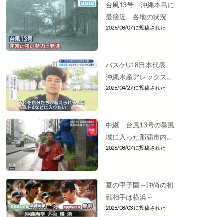
台風13号 沖縄本島に
最接近 各地の状況
2026/08/07 に投稿された
バスケU18日本代表
沖縄水産アレックス...
2026/04/27 に投稿された
中継 台風13号の暴風
域に入った那覇市内...
2026/08/07 に投稿された
夏の甲子園～沖尚の初
戦相手は横浜～
2026/08/03 に投稿された