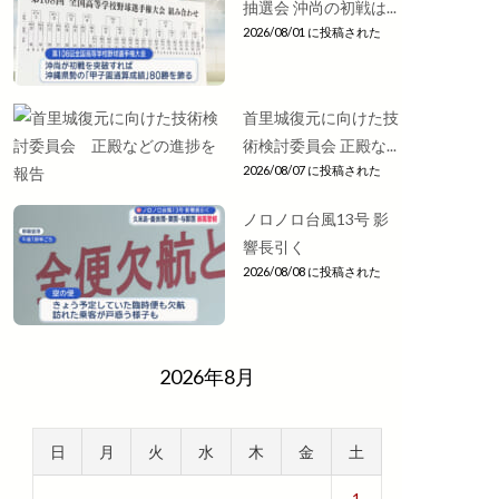
抽選会 沖尚の初戦は...
2026/08/01 に投稿された
首里城復元に向けた技
術検討委員会 正殿な...
2026/08/07 に投稿された
ノロノロ台風13号 影
響長引く
2026/08/08 に投稿された
2026年8月
日
月
火
水
木
金
土
1