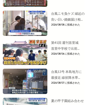
台風ニモ負ケズ 縁起の
良い日い婚姻届け相...
2026/08/08 に投稿された
第41回 週刊首里城
首里中学校で出前...
2026/08/06 に投稿された
台風13号 本島地方に
最接近 線状降水帯...
2026/08/07 に投稿された
夏の甲子園組み合わせ