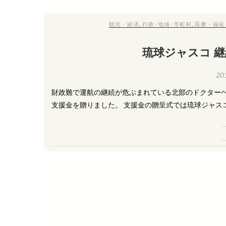
観光・経済
,
行政･地域･市町村
,
医療・福祉
琉球ジャスコ 継
20
財政難で運航の継続が危ぶまれている北部のドクターヘリ
支援金を贈りました。 支援金の贈呈式では琉球ジャスコ