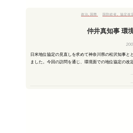
政治
,
国際
国防総省
、
協定改
仲井真知事 環
20
日米地位協定の見直しを求めて神奈川県の松沢知事とと
ました。今回の訪問を通じ、環境面での地位協定の改定