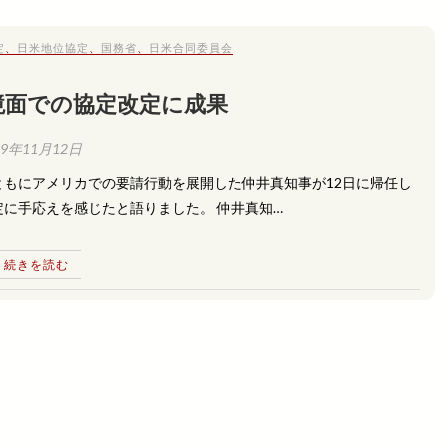
定
、
日米地位協定
、
国務省
、
日米合同委員会
境面での協定改定に成果
09年11月12日
もにアメリカでの要請行動を展開した仲井真知事が12日に帰任し
に手応えを感じたと語りました。 仲井真知…
続きを読む