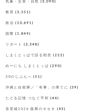
気象・災害・自然
(3,090)
教育
(3,551)
政治
(10,691)
国際
(1,849)
リポート
(3,348)
しまくとぅばで語る戦世
(222)
めーにち しまくとぅば
(290)
30のじぶんへ
(51)
沖縄と自衛隊／「有事」の果てに
(39)
たどる記憶 つなぐ平和
(44)
首里城2026 復興のキセキ
(43)