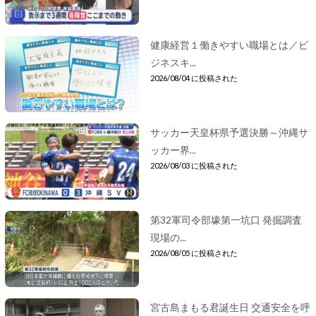
健康経営１働きやすい職場とは／ビ
ジネスキ...
2026/08/04 に投稿された
サッカー天皇杯県予選決勝～沖縄サ
ッカー界...
2026/08/03 に投稿された
第32軍司令部壕第一坑口 発掘調査
現場の...
2026/08/05 に投稿された
宮古島まもる君誕生日 交通安全を呼