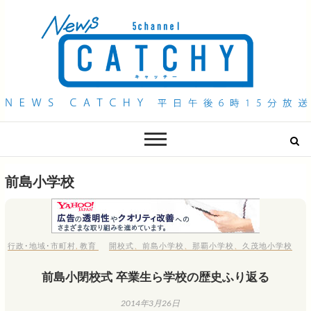
QAB NEWS Headline
キャッチー 月曜〜金曜 午後6時15分放送
前島小学校
行政･地域･市町村
,
教育
開校式
、
前島小学校
、
那覇小学校
、
久茂地小学校
前島小閉校式 卒業生ら学校の歴史ふり返る
2014年3月26日