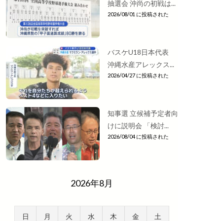
抽選会 沖尚の初戦は...
2026/08/01 に投稿された
バスケU18日本代表
沖縄水産アレックス...
2026/04/27 に投稿された
知事選 立候補予定者向
けに説明会 「検討...
2026/08/04 に投稿された
2026年8月
日
月
火
水
木
金
土