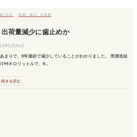
芸能
,
社会
泡盛
、
減少
、
出荷量
 出荷量減少に歯止めか
13年3月26日
トルあまりで、8年連続で減少していることがわかりました。 県酒造組
194キロリットルで、8…
続きを読む