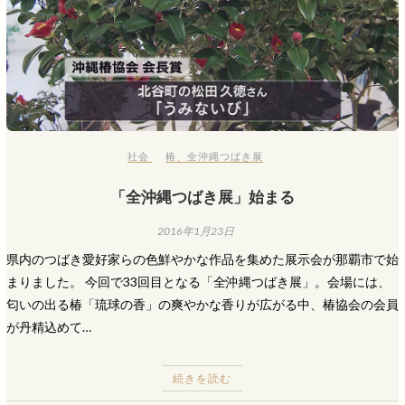
社会
椿
、
全沖縄つばき展
「全沖縄つばき展」始まる
2016年1月23日
県内のつばき愛好家らの色鮮やかな作品を集めた展示会が那覇市で始
まりました。 今回で33回目となる「全沖縄つばき展」。会場には、
匂いの出る椿「琉球の香」の爽やかな香りが広がる中、椿協会の会員
が丹精込めて…
続きを読む