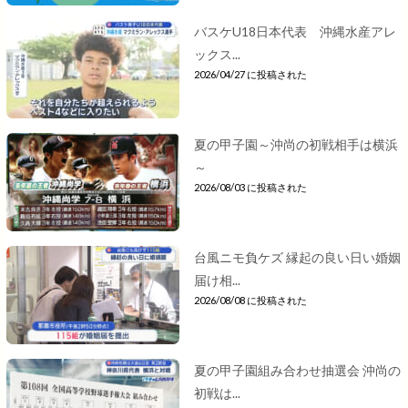
バスケU18日本代表 沖縄水産アレ
ックス...
2026/04/27 に投稿された
夏の甲子園～沖尚の初戦相手は横浜
～
2026/08/03 に投稿された
台風ニモ負ケズ 縁起の良い日い婚姻
届け相...
2026/08/08 に投稿された
夏の甲子園組み合わせ抽選会 沖尚の
初戦は...