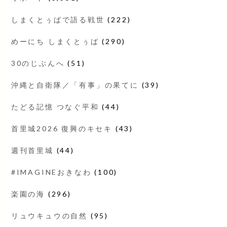
しまくとぅばで語る戦世
(222)
めーにち しまくとぅば
(290)
30のじぶんへ
(51)
沖縄と自衛隊／「有事」の果てに
(39)
たどる記憶 つなぐ平和
(44)
首里城2026 復興のキセキ
(43)
週刊首里城
(44)
#IMAGINEおきなわ
(100)
楽園の海
(296)
リュウキュウの自然
(95)