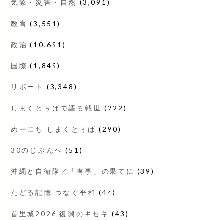
気象・災害・自然
(3,091)
教育
(3,551)
政治
(10,691)
国際
(1,849)
リポート
(3,348)
しまくとぅばで語る戦世
(222)
めーにち しまくとぅば
(290)
30のじぶんへ
(51)
沖縄と自衛隊／「有事」の果てに
(39)
たどる記憶 つなぐ平和
(44)
首里城2026 復興のキセキ
(43)