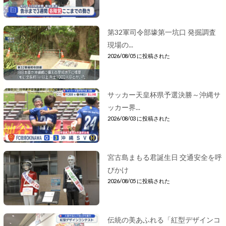
第32軍司令部壕第一坑口 発掘調査
現場の...
2026/08/05 に投稿された
サッカー天皇杯県予選決勝～沖縄サ
ッカー界...
2026/08/03 に投稿された
宮古島まもる君誕生日 交通安全を呼
びかけ
2026/08/05 に投稿された
伝統の美あふれる「紅型デザインコ