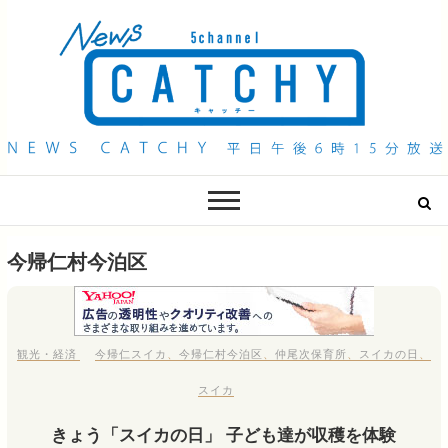
QAB NEWS Headline
キャッチー 月曜〜金曜 午後6時15分放送
今帰仁村今泊区
観光・経済
今帰仁スイカ
、
今帰仁村今泊区
、
仲尾次保育所
、
スイカの日
、
スイカ
きょう「スイカの日」 子ども達が収穫を体験