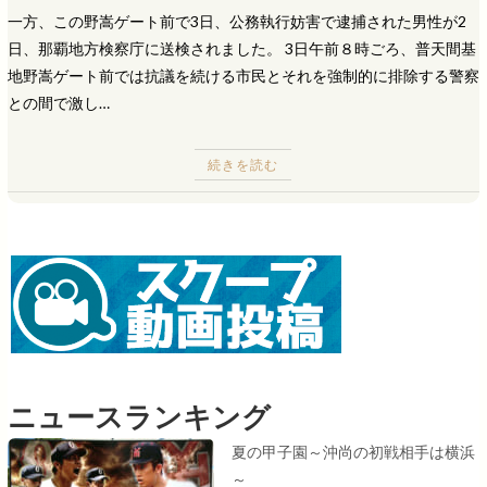
一方、この野嵩ゲート前で3日、公務執行妨害で逮捕された男性が2
日、那覇地方検察庁に送検されました。 3日午前８時ごろ、普天間基
地野嵩ゲート前では抗議を続ける市民とそれを強制的に排除する警察
との間で激し…
続きを読む
ニュースランキング
夏の甲子園～沖尚の初戦相手は横浜
～