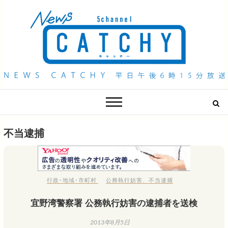
QAB NEWS Headline
キャッチー 月曜〜金曜 午後6時15分放送
不当逮捕
行政･地域･市町村
公務執行妨害
、
不当逮捕
宜野湾警察署 公務執行妨害の逮捕者を送検
2013年8月5日