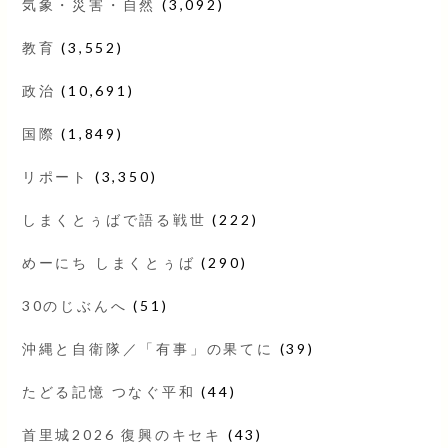
気象・災害・自然
(3,092)
教育
(3,552)
政治
(10,691)
国際
(1,849)
リポート
(3,350)
しまくとぅばで語る戦世
(222)
めーにち しまくとぅば
(290)
30のじぶんへ
(51)
沖縄と自衛隊／「有事」の果てに
(39)
たどる記憶 つなぐ平和
(44)
首里城2026 復興のキセキ
(43)