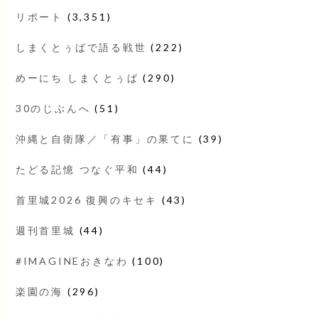
リポート
(3,351)
しまくとぅばで語る戦世
(222)
めーにち しまくとぅば
(290)
30のじぶんへ
(51)
沖縄と自衛隊／「有事」の果てに
(39)
たどる記憶 つなぐ平和
(44)
首里城2026 復興のキセキ
(43)
週刊首里城
(44)
#IMAGINEおきなわ
(100)
楽園の海
(296)