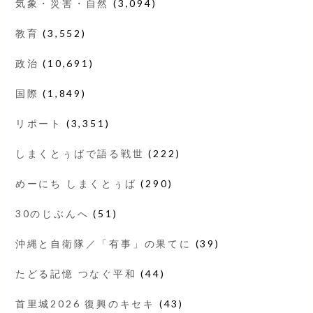
気象・災害・自然
(3,094)
教育
(3,552)
政治
(10,691)
国際
(1,849)
リポート
(3,351)
しまくとぅばで語る戦世
(222)
めーにち しまくとぅば
(290)
30のじぶんへ
(51)
沖縄と自衛隊／「有事」の果てに
(39)
たどる記憶 つなぐ平和
(44)
首里城2026 復興のキセキ
(43)