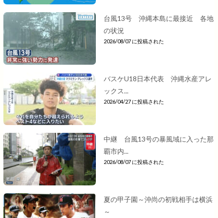
台風13号 沖縄本島に最接近 各地
の状況
2026/08/07 に投稿された
バスケU18日本代表 沖縄水産アレ
ックス...
2026/04/27 に投稿された
中継 台風13号の暴風域に入った那
覇市内...
2026/08/07 に投稿された
夏の甲子園～沖尚の初戦相手は横浜
～