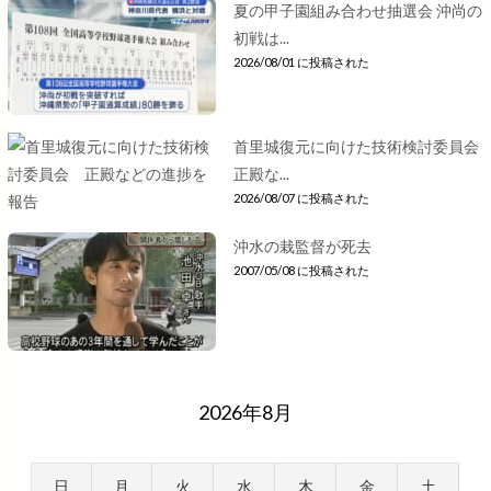
夏の甲子園組み合わせ抽選会 沖尚の
初戦は...
2026/08/01 に投稿された
首里城復元に向けた技術検討委員会
正殿な...
2026/08/07 に投稿された
沖水の栽監督が死去
2007/05/08 に投稿された
2026年8月
日
月
火
水
木
金
土