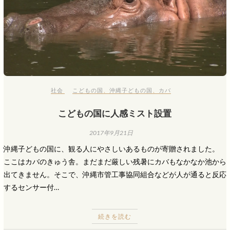
社会
こどもの国
、
沖縄子どもの国
、
カバ
こどもの国に人感ミスト設置
2017年9月21日
沖縄子どもの国に、観る人にやさしいあるものが寄贈されました。
ここはカバのきゅう舎。まだまだ厳しい残暑にカバもなかなか池から
出てきません。そこで、沖縄市管工事協同組合などが人が通ると反応
するセンサー付…
続きを読む