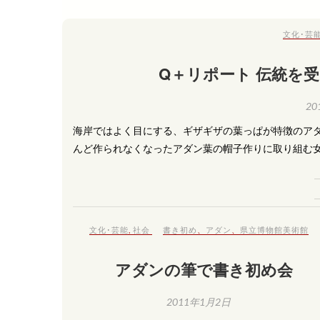
文化･芸
Q＋リポート 伝統を
20
海岸ではよく目にする、ギザギザの葉っぱが特徴のア
んど作られなくなったアダン葉の帽子作りに取り組む女
文化･芸能
,
社会
書き初め
、
アダン
、
県立博物館美術館
アダンの筆で書き初め会
2011年1月2日