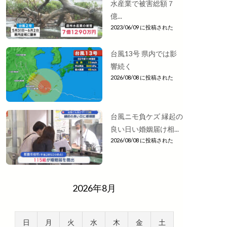
水産業で被害総額７
億...
2023/06/09 に投稿された
台風13号 県内では影
響続く
2026/08/08 に投稿された
台風ニモ負ケズ 縁起の
良い日い婚姻届け相...
2026/08/08 に投稿された
2026年8月
日
月
火
水
木
金
土