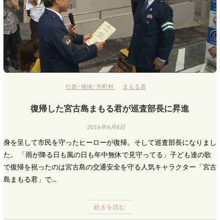
行政･地域･市町村
まもる君
復帰した宮古島まもる君が巡査部長に昇進
2016年4月8日
身を呈して市民を守ったヒーローが復帰。そして巡査部長になりまし
た。 「雨が降る日も風の日も年中無休で見守ってる」子ども達の歌
で復帰を祝ったのは宮古島の交通安全を守る人気キャラクター「宮古
島まもる君」で…
続きを読む