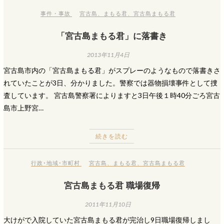
事件・事故
宮古島
、
まもる君
、
宮古島まもる君
「宮古島まもる君」に落書き
2013年11月4日
宮古島市内の「宮古島まもる君」がスプレーのようなもので落書きさ
れていたことが3日、分かりました。警察では器物損壊事件として捜
査しています。 宮古島警察署によりますと3日午後１時40分ごろ宮古
島市上野宮…
続きを読む
行政･地域･市町村
宮古島
、
まもる君
、
宮古島まもる君
宮古島まもる君 職場復帰
2011年11月10日
大けがで入院していた宮古島まもる君が完治し9日職場復帰しまし