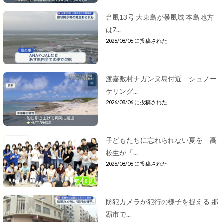
台風13号 大東島が暴風域 本島地方
は7...
2026/08/06 に投稿された
渡嘉敷村ナガンヌ島付近 シュノー
ケリング...
2026/08/06 に投稿された
子どもたちに忘れられない夏を 高
校生が「...
2026/08/06 に投稿された
防犯カメラが犯行の様子を捉える 那
覇市で...