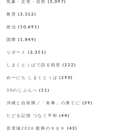
気象・災害・自然
(3,097)
教育
(3,552)
政治
(10,691)
国際
(1,849)
リポート
(3,351)
しまくとぅばで語る戦世
(222)
めーにち しまくとぅば
(290)
30のじぶんへ
(51)
沖縄と自衛隊／「有事」の果てに
(39)
たどる記憶 つなぐ平和
(44)
首里城2026 復興のキセキ
(43)