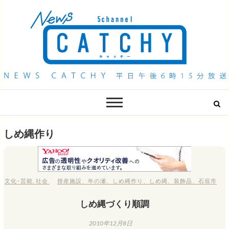
QAB NEWS Headline
キャッチー 月曜〜金曜 午後6時15分放送
しめ縄作り
文化･芸能
,
社会
授産施設
、
年の瀬
、
しめ縄作り
、
しめ縄
、
装飾品
、
石垣市
しめ縄づくり順調
2010年12月8日