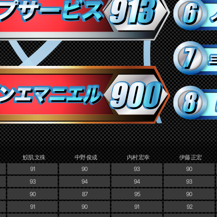
鮫肌 文殊
中野 俊成
内村 宏幸
伊藤 正宏
91
90
93
90
93
94
94
93
90
87
95
90
91
90
91
92