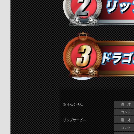
ありんくりん
漫 才
コント
リップサービス
漫 才
コント