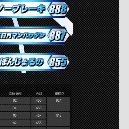
高須 光聖
合計
総得点
92
456
924
94
468
95
457
913
92
456