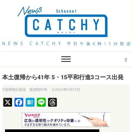
QAB NEWS Headline
キャッチー 月曜〜金曜 午後6時15分放送
本土復帰から41年 5・15平和行進3コース出発
琉球朝日放送 報道制作局
2013年5月17日
X
F
H
L
T
a
a
i
h
c
t
n
r
e
e
e
e