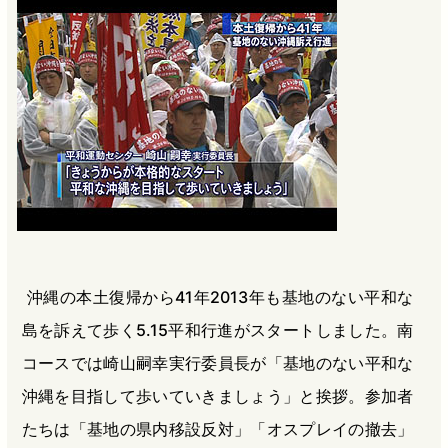
b
n
a
o
a
d
o
s
k
沖縄の本土復帰から41年2013年も基地のない平和な
島を訴えて歩く5.15平和行進がスタートしました。南
コースでは崎山嗣幸実行委員長が「基地のない平和な
沖縄を目指して歩いていきましょう」と挨拶。参加者
たちは「基地の県内移設反対」「オスプレイの撤去」