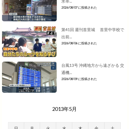
水帯...
2026/08/07 に投稿された
第41回 週刊首里城 首里中学校で
出前...
2026/08/06 に投稿された
台風13号 沖縄地方から遠ざかる 交
通機...
2026/08/09 に投稿された
2013年5月
日
月
火
水
木
金
土